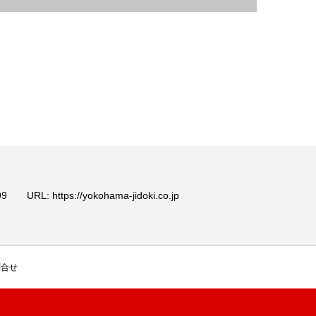
: https://yokohama-jidoki.co.jp
問合せ