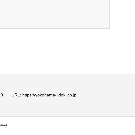
: https://yokohama-jidoki.co.jp
問合せ